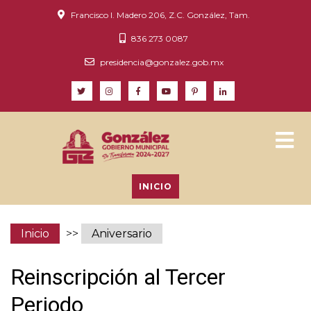
Francisco I. Madero 206, Z.C. González, Tam.
836 273 0087
presidencia@gonzalez.gob.mx
INICIO
Inicio
>>
Aniversario