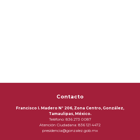
Contacto
Francisco I. Madero N° 206, Zona Centro, González,
Tamaulipas, México.
Teléfono: 836 273 0087
Atención Ciudadana: 836 121 4472
presidencia@gonzalez.gob.mx